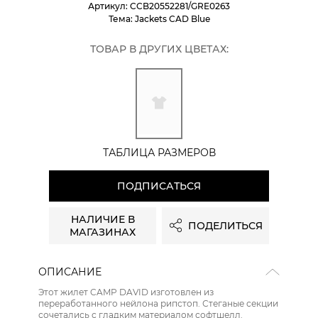
Артикул:
CCB20552281/GRE0263
Тема:
Jackets CAD Blue
ТОВАР В ДРУГИХ ЦВЕТАХ:
ТАБЛИЦА РАЗМЕРОВ
ПОДПИСАТЬСЯ
НАЛИЧИЕ В
ПОДЕЛИТЬСЯ
МАГАЗИНАХ
ОПИСАНИЕ
Этот жилет CAMP DAVID изготовлен из
переработанного нейлона рипстоп. Стеганые секции
сочетались с гладким материалом софтшелл.