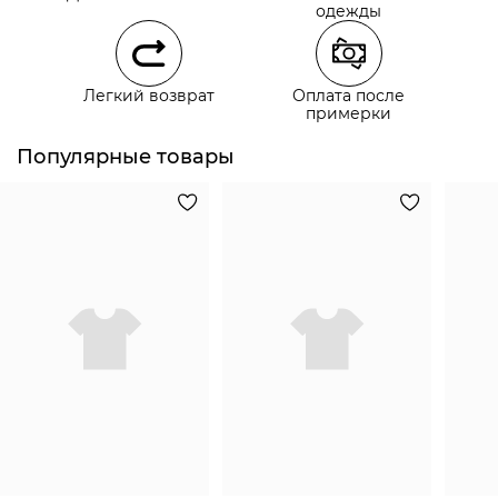
Самовывоз из наших магазинов
одежды
Курьерская доставка СДЭК
Легкий возврат
Оплата после
Самовывоз из пункта выдачи СДЭК
примерки
Популярные товары