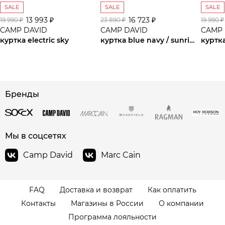
SALE
SALE
SALE
13 993 ₽
16 723 ₽
19 990 ₽
23 890 ₽
19 990 ₽
CAMP DAVID
CAMP DAVID
CAMP 
куртка electric sky
куртка blue navy / sunrise neon
сайте СДЭК
Бренды
Мы в соцсетях
Camp David
Marc Cain
FAQ
Доставка и возврат
Как оплатить
Контакты
Магазины в России
О компании
Программа лояльности