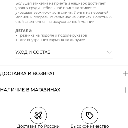
Большая этикетка из принта и нашивок достигает
уровня груди, небольшой принт на этикетке
украшает верхнюю часть спины. Ленты на передней
молнии и прорезных карманах на кнопках. Воротник-
стойка выполнен на искусственной молнии.
ДЕТАЛИ:
резинка на подоле и подоле рукавов
два внутренних кармана на липучке
УХОД И СОСТАВ
СТИРКА:
деликатная стирка
ОТБЕЛИВАНИЕ:
отбеливание запрещено
ХИМИЧЕСКАЯ ЧИСТКА:
химическая чистка
ДОСТАВКА И ВОЗВРАТ
запрещена
ГЛАЖЕНИЕ:
гладить при низкой температуре до 110
СУШКА:
сушить в тени
НАЛИЧИЕ В МАГАЗИНАХ
Состав:
100% полиамид
Магазины
Размеры в наличии
Курьерская доставка СДЭК
Самовывоз из пункта выдачи СДЭК
Доставка по России
Высокое качество