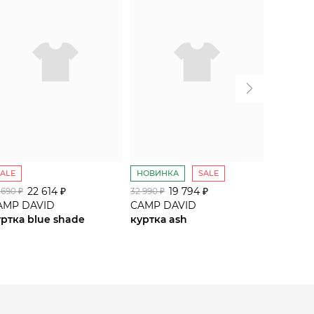
SALE
НОВИНКА
SALE
SALE
22 614 ₽
19 794 ₽
 690 ₽
32 990 ₽
34 590 ₽
AMP DAVID
CAMP DAVID
CAMP D
уртка blue shade
куртка ash
куртка 