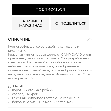
ПОДПИСАТЬСЯ
НАЛИЧИЕ В
ПОДЕЛИТЬСЯ
МАГАЗИНАХ
ОПИСАНИЕ
Куртка софтшелл со вставкой на капюшоне и
рисунками.
Классная куртка из софтшелла от CAMP DAVID очень
практична для активного отдыха. Она разработана с
контрастной и съемной вставкой капюшона из
нейлона. Типичные для бренда изображения
подчеркивают левый перед и правый рукав. Манжеты
на рукавах и по низу изделия. Модель ростом 189 см
носит размер. М.
ДЕТАЛИ:
воротник-стойка в рубчик
свободный крой
Съемная нейлоновая вставка на капюшоне
боковые карманы на молнии с тесьмой