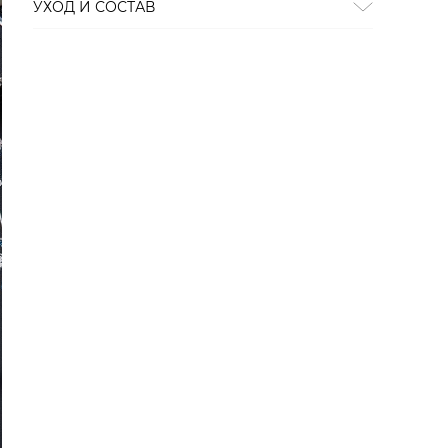
УХОД И СОСТАВ
СТИРКА:
деликатная стирка
ОТБЕЛИВАНИЕ:
отбеливание запрещено
ХИМИЧЕСКАЯ ЧИСТКА:
химическая чистка
запрещена
ГЛАЖЕНИЕ:
гладить при низкой температуре до 110
СУШКА:
барабанная сушка запрещена
Состав:
100% полиэстер