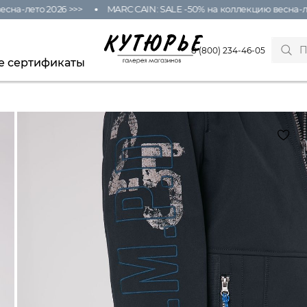
а-лето 2026 >>>
MARC CAIN: SALE -50% на коллекцию весна-лето
8 (800) 234-46-05
е сертификаты