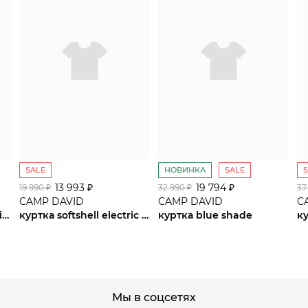
SALE
НОВИНКА
SALE
13 993 ₽
сайте СДЭК
19 794 ₽
19 990 ₽
32 990 ₽
37
CAMP DAVID
CAMP DAVID
C
куртка blue navy / sunrise neon
куртка softshell electric sky
куртка blue shade
к
Мы в соцсетях