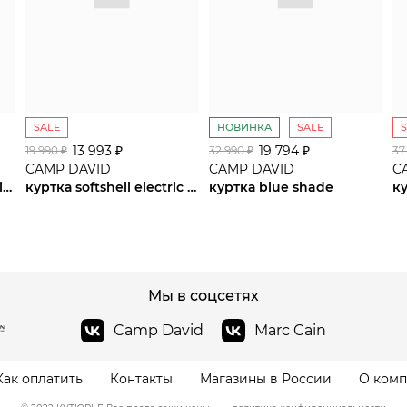
SALE
НОВИНКА
SALE
13 993 ₽
сайте СДЭК
19 794 ₽
19 990 ₽
32 990 ₽
37
CAMP DAVID
CAMP DAVID
C
куртка blue navy / sunrise neon
куртка softshell electric sky
куртка blue shade
к
Мы в соцсетях
Camp David
Marc Cain
Как оплатить
Контакты
Магазины в России
О ком