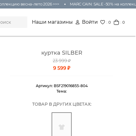
оллекцию весна-лето 2026 >>>
MARC CAIN: SALE -50% на коллекци
Наши магазины
Войти
:
0
: 0
куртка SILBER
23 999 ₽
9 599 ₽
Артикул:
BSF219016855-804
Тема:
ТОВАР В ДРУГИХ ЦВЕТАХ: