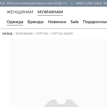
LE -50% на коллекцию весна-лето 2026 >>>
MARC CAIN: SALE -50
ЖЕНЩИНАМ
МУЖЧИНАМ
Одежда
Бренды
Новинки
Sale
Подарочны
/
/
/
КУРТКА SILBER
НАЗАД
МУЖЧИНАМ
КУРТКИ