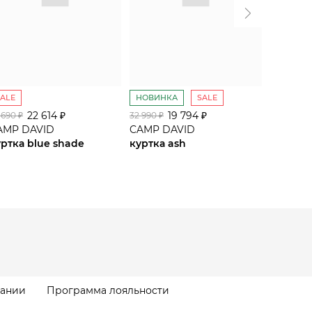
SALE
НОВИНКА
SALE
SALE
22 614 ₽
19 794 ₽
 690 ₽
32 990 ₽
34 590 ₽
AMP DAVID
CAMP DAVID
CAMP D
уртка blue shade
куртка ash
куртка 
пании
Программа лояльности