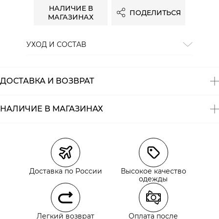
НАЛИЧИЕ В
ПОДЕЛИТЬСЯ
МАГАЗИНАХ
УХОД И СОСТАВ
Состав:
100% полиэстер
ДОСТАВКА И ВОЗВРАТ
НАЛИЧИЕ В МАГАЗИНАХ
Магазины
Размеры в наличии
Курьерская доставка СДЭК
Самовывоз из пункта выдачи СДЭК
Доставка по России
Высокое качество
Самовывоз из наших магазинов
одежды
Курьерская доставка СДЭК
Легкий возврат
Оплата после
Самовывоз из пункта выдачи СДЭК