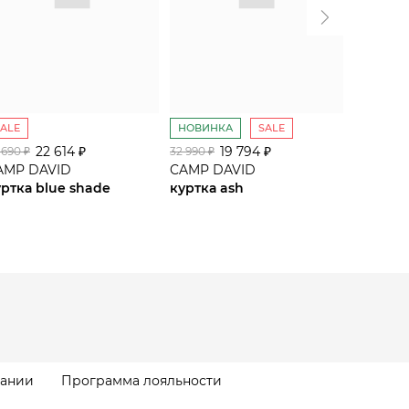
SALE
НОВИНКА
SALE
SALE
22 614 ₽
19 794 ₽
 690 ₽
32 990 ₽
34 590 ₽
AMP DAVID
CAMP DAVID
CAMP D
уртка blue shade
куртка ash
куртка 
пании
Программа лояльности