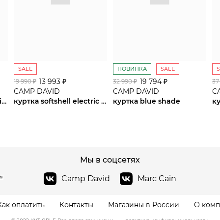
SALE
НОВИНКА
SALE
13 993 ₽
сайте СДЭК
19 794 ₽
19 990 ₽
32 990 ₽
37
CAMP DAVID
CAMP DAVID
C
куртка blue navy / sunrise neon
куртка softshell electric sky
куртка blue shade
к
Мы в соцсетях
Camp David
Marc Cain
Как оплатить
Контакты
Магазины в России
О ком