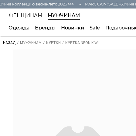
0% на коллекцию весна-лето 2026 >>>
MARC CAIN: SALE -50% на к
ЖЕНЩИНАМ
МУЖЧИНАМ
Одежда
Бренды
Новинки
Sale
Подарочны
/
/
/
КУРТКА NEON KIWI
НАЗАД
МУЖЧИНАМ
КУРТКИ