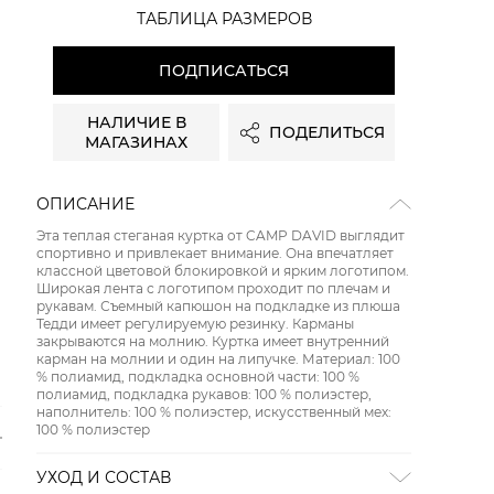
ТАБЛИЦА РАЗМЕРОВ
ПОДПИСАТЬСЯ
НАЛИЧИЕ В
ПОДЕЛИТЬСЯ
МАГАЗИНАХ
ОПИСАНИЕ
Эта теплая стеганая куртка от CAMP DAVID выглядит
спортивно и привлекает внимание. Она впечатляет
классной цветовой блокировкой и ярким логотипом.
Широкая лента с логотипом проходит по плечам и
рукавам. Съемный капюшон на подкладке из плюша
Тедди имеет регулируемую резинку. Карманы
закрываются на молнию. Куртка имеет внутренний
карман на молнии и один на липучке. Материал: 100
% полиамид, подкладка основной части: 100 %
полиамид, подкладка рукавов: 100 % полиэстер,
наполнитель: 100 % полиэстер, искусственный мех:
100 % полиэстер
УХОД И СОСТАВ