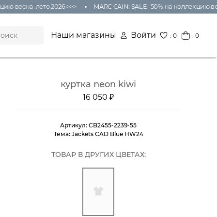
ию весна-лето 2026 >>>
MARC CAIN: SALE -50% на коллекцию вес
Наши магазины
Войти
:
0
: 0
куртка neon kiwi
16 050 ₽
Артикул:
CB2455-2239-55
Тема:
Jackets CAD Blue HW24
ТОВАР В ДРУГИХ ЦВЕТАХ: