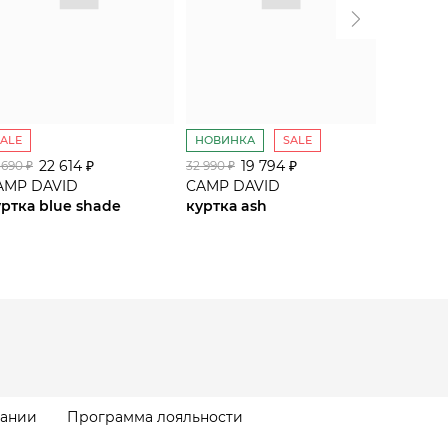
SALE
НОВИНКА
SALE
SALE
22 614 ₽
19 794 ₽
 690 ₽
32 990 ₽
34 590 ₽
AMP DAVID
CAMP DAVID
CAMP D
уртка blue shade
куртка ash
куртка 
пании
Программа лояльности