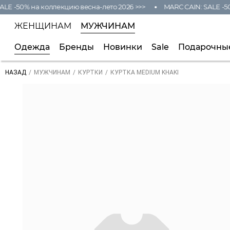
LE -50% на коллекцию весна-лето 2026 >>>
MARC CAIN: SALE -50
ЖЕНЩИНАМ
МУЖЧИНАМ
Одежда
Бренды
Новинки
Sale
Подарочны
/
/
/
КУРТКА MEDIUM KHAKI
НАЗАД
МУЖЧИНАМ
КУРТКИ