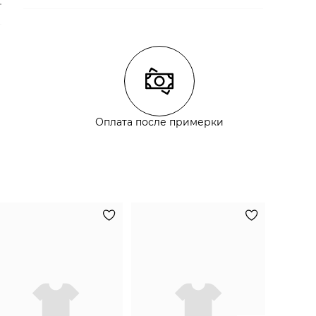
СТИРКА:
деликатная стирка
ОТБЕЛИВАНИЕ:
отбеливание запрещено
ХИМИЧЕСКАЯ ЧИСТКА:
химическая чистка
запрещена
ГЛАЖЕНИЕ:
гладить запрещено
СУШКА:
барабанная сушка запрещена
Состав:
100% полиэстер
Оплата после примерки