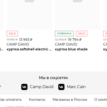
SALE
НОВИНКА
SALE
13 993 ₽
сайте СДЭК
19 794 ₽
19 990 ₽
32 990 ₽
37
CAMP DAVID
CAMP DAVID
C
куртка blue navy / sunrise neon
куртка softshell electric sky
куртка blue shade
к
Мы в соцсетях
Camp David
Marc Cain
Как оплатить
Контакты
Магазины в России
О ком