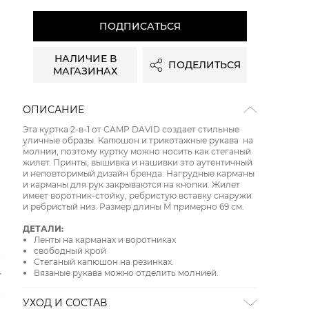
ПОДПИСАТЬСЯ
НАЛИЧИЕ В
ПОДЕЛИТЬСЯ
МАГАЗИНАХ
ОПИСАНИЕ
Эта куртка 2-в-1 от CAMP DAVID создает стильные
уличные образы. Капюшон и трикотажные рукава на
молнии, поэтому куртку можно носить как стеганый
жилет. Принты, вышивка и нашивки это аутентичный
и неповторимый дизайн бренда. Нагрудные карманы
и карманы для рук закрываются на кнопки. Жилет
имеет воротник-стойку, ребристую вставку снаружи
и ребристый низ. Размер длины M примерно 69 см.
ДЕТАЛИ:
Ленты на карманах и воротниках
свободный крой
Стеганый капюшон на резинках.
Вязаные рукава можно отделить молнией.
УХОД И СОСТАВ