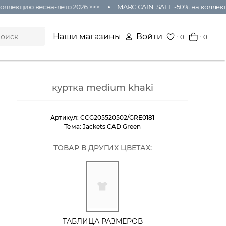
оллекцию весна-лето 2026 >>>
MARC CAIN: SALE -50% на коллекц
Наши магазины
Войти
:
0
: 0
куртка medium khaki
Артикул:
CCG205520502/GRE0181
Тема:
Jackets CAD Green
ТОВАР В ДРУГИХ ЦВЕТАХ:
ТАБЛИЦА РАЗМЕРОВ