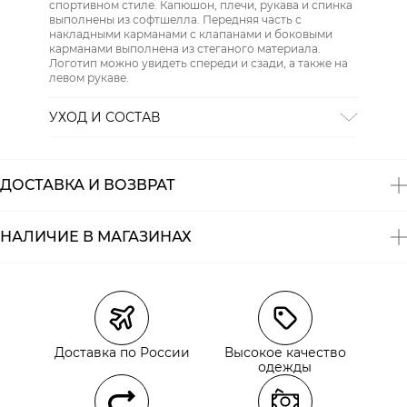
спортивном стиле. Капюшон, плечи, рукава и спинка
выполнены из софтшелла. Передняя часть с
накладными карманами с клапанами и боковыми
карманами выполнена из стеганого материала.
Логотип можно увидеть спереди и сзади, а также на
левом рукаве.
УХОД И СОСТАВ
СТИРКА:
30 ° ручной режим
ОТБЕЛИВАНИЕ:
Не отбеливать
ХИМИЧЕСКАЯ ЧИСТКА:
Не подвергать химчистке
ДОСТАВКА И ВОЗВРАТ
ГЛАЖЕНИЕ:
не гладить горячим (макс. 110 °)
СУШКА:
не сушить в стиральной машине
Состав:
полиамид 100%
НАЛИЧИЕ В МАГАЗИНАХ
Магазины
Размеры в наличии
Курьерская доставка СДЭК
Самовывоз из пункта выдачи СДЭК
Доставка по России
Высокое качество
Самовывоз из наших магазинов
одежды