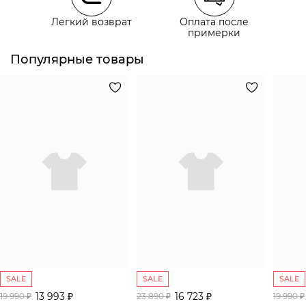
Курьерская доставка СДЭК
Легкий возврат
Оплата после
Самовывоз из пункта выдачи СДЭК
примерки
Популярные товары
SALE
SALE
SALE
13 993 ₽
16 723 ₽
19 990 ₽
23 890 ₽
19 990 ₽