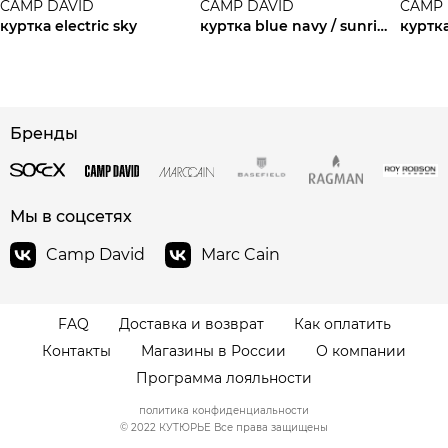
CAMP DAVID
CAMP DAVID
CAMP 
куртка electric sky
куртка blue navy / sunrise neon
сайте СДЭК
Бренды
Мы в соцсетях
Camp David
Marc Cain
FAQ
Доставка и возврат
Как оплатить
Контакты
Магазины в России
О компании
Программа лояльности
политика конфиденциальности
© 2022 КУТЮРЬЕ Все права защищены