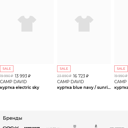
SALE
SALE
SALE
13 993 ₽
16 723 ₽
19 990 ₽
23 890 ₽
19 990 ₽
CAMP DAVID
CAMP DAVID
CAMP 
куртка electric sky
куртка blue navy / sunrise neon
сайте СДЭК
Бренды