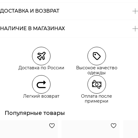
ДОСТАВКА И ВОЗВРАТ
НАЛИЧИЕ В МАГАЗИНАХ
Магазины
Размеры в наличии
Курьерская доставка СДЭК
Самовывоз из пункта выдачи СДЭК
Доставка по России
Высокое качество
Самовывоз из наших магазинов
одежды
Курьерская доставка СДЭК
Легкий возврат
Оплата после
Самовывоз из пункта выдачи СДЭК
примерки
Популярные товары