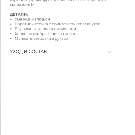
см, размер M.
ДЕТАЛИ:
съемный капюшон
Воротник-стойка с принтом этикетки внутри
Выдвижные карманы на молнии
большое изображение на спине
Манжеты ветровки в рукаве
УХОД И СОСТАВ
ОТБЕЛИВАНИЕ:
Не отбеливать
ХИМИЧЕСКАЯ ЧИСТКА:
Не подвергать химчистке
ГЛАЖЕНИЕ:
не гладить горячим (макс. 110 °)
Состав:
100% полиамид