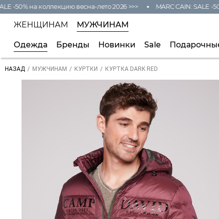
E -50% на коллекцию весна-лето 2026 >>>
MARC CAIN: SALE -50%
ЖЕНЩИНАМ
МУЖЧИНАМ
Одежда
Бренды
Новинки
Sale
Подарочны
/
/
/
КУРТКА DARK RED
НАЗАД
МУЖЧИНАМ
КУРТКИ