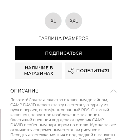
XL
XXL
ТАБЛИЦА РАЗМЕРОВ
ПОДПИСАТЬСЯ
НАЛИЧИЕ В
ПОДЕЛИТЬСЯ
МАГАЗИНАХ
ОПИСАНИЕ
Логотип! Сочетая качество с классным дизайном,
CAMP DAVID делает ставку на стеганую куртку из
пуха и перьев, сертифицированный RDS. Съемный
капюшон, плакатное изображение на спине и
блестящий внешний вид делают пуховик CAMP
DAVID особенным партнером по стилю. Куртка также
отличается современным стеганым рисунком.
Передняя застежка-молния с подкладкой и манжеты
куртки на рукаве функциональны. Рост модели 187