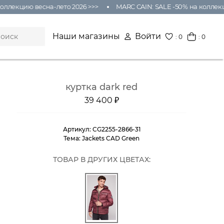
лекцию весна-лето 2026 >>>
MARC CAIN: SALE -50% на коллекцию
Наши магазины
Войти
:
0
: 0
куртка dark red
39 400 ₽
Артикул:
CG2255-2866-31
Тема:
Jackets CAD Green
ТОВАР В ДРУГИХ ЦВЕТАХ: