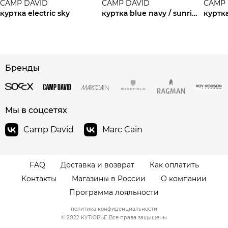
CAMP DAVID
CAMP DAVID
CAMP 
куртка electric sky
куртка blue navy / sunrise neon
сайте СДЭК
Бренды
Мы в соцсетях
Camp David
Marc Cain
FAQ
Доставка и возврат
Как оплатить
Контакты
Магазины в России
О компании
Программа лояльности
политика конфиденциальности
© 2022 КУТЮРЬЕ Все права защищены