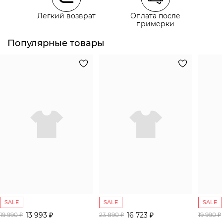
Курьерская доставка СДЭК
Легкий возврат
Оплата после
Самовывоз из пункта выдачи СДЭК
примерки
Популярные товары
SALE
SALE
SALE
13 993 ₽
16 723 ₽
19 990 ₽
23 890 ₽
19 990 ₽