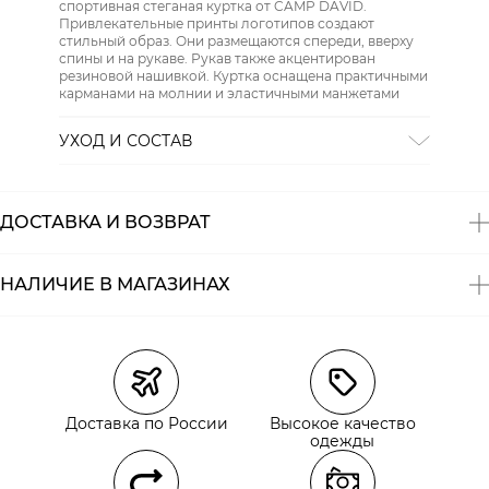
спортивная стеганая куртка от CAMP DAVID.
Привлекательные принты логотипов создают
стильный образ. Они размещаются спереди, вверху
спины и на рукаве. Рукав также акцентирован
резиновой нашивкой. Куртка оснащена практичными
карманами на молнии и эластичными манжетами
УХОД И СОСТАВ
СТИРКА:
30 ° ручной режим
ОТБЕЛИВАНИЕ:
Не отбеливать
ХИМИЧЕСКАЯ ЧИСТКА:
Не подвергать химчистке
ДОСТАВКА И ВОЗВРАТ
ГЛАЖЕНИЕ:
не гладить горячим (макс. 110 °)
СУШКА:
не сушить в стиральной машине
Состав:
полиамид 100%
НАЛИЧИЕ В МАГАЗИНАХ
Магазины
Размеры в наличии
Курьерская доставка СДЭК
Самовывоз из пункта выдачи СДЭК
Доставка по России
Высокое качество
Самовывоз из наших магазинов
одежды