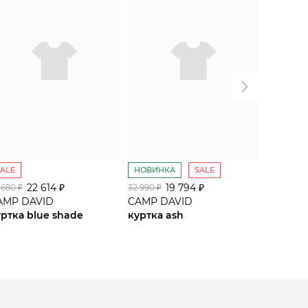
SALE
НОВИНКА
SALE
SALE
22 614 ₽
19 794 ₽
 690 ₽
32 990 ₽
34 590 ₽
AMP DAVID
CAMP DAVID
CAMP D
уртка blue shade
куртка ash
куртка 