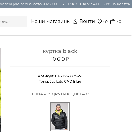
лекцию весна-лето 2026 >>>
MARC CAIN: SALE -50% на коллекцию 
Наши магазины
Войти
:
0
: 0
куртка black
10 619 ₽
Артикул:
CB2155-2239-51
Тема:
Jackets CAD Blue
ТОВАР В ДРУГИХ ЦВЕТАХ: