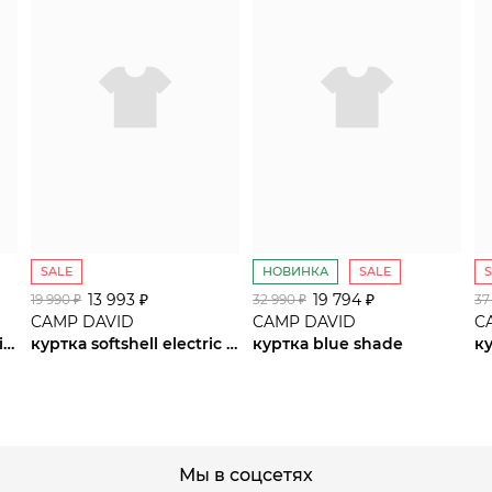
SALE
НОВИНКА
SALE
13 993 ₽
сайте СДЭК
19 794 ₽
19 990 ₽
32 990 ₽
37
CAMP DAVID
CAMP DAVID
C
куртка blue navy / sunrise neon
куртка softshell electric sky
куртка blue shade
к
Мы в соцсетях