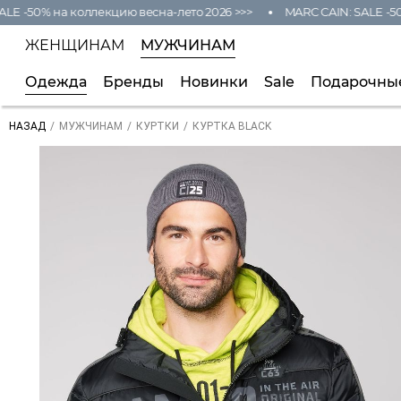
 -50% на коллекцию весна-лето 2026 >>>
MARC CAIN: SALE -50% 
ЖЕНЩИНАМ
МУЖЧИНАМ
Одежда
Бренды
Новинки
Sale
Подарочны
/
/
/
КУРТКА BLACK
НАЗАД
МУЖЧИНАМ
КУРТКИ