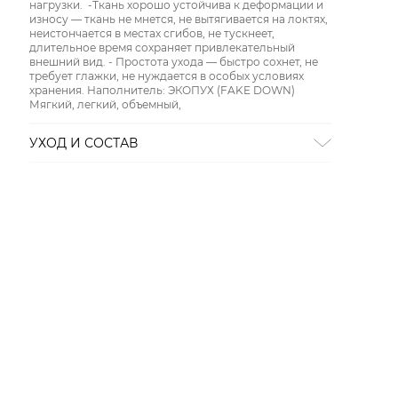
нагрузки. -Ткань хорошо устойчива к деформации и
износу — ткань не мнется, не вытягивается на локтях,
неистончается в местах сгибов, не тускнеет,
длительное время сохраняет привлекательный
внешний вид. - Простота ухода — быстро сохнет, не
требует глажки, не нуждается в особых условиях
хранения. Наполнитель: ЭКОПУХ (FAKE DOWN)
Мягкий, легкий, объемный,
УХОД И СОСТАВ
СТИРКА:
стирать в воде до 30
ОТБЕЛИВАНИЕ:
можно отбеливать без хлора
ХИМИЧЕСКАЯ ЧИСТКА:
химическая чистка
запрещена
ГЛАЖЕНИЕ:
гладить запрещено
СУШКА:
сушить в тени
Состав:
100% полиамид (ткань нейлон), синтепух