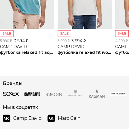
SALE
SALE
SALE
3 594 ₽
3 594 ₽
5 990 ₽
5 990 ₽
4 890 ₽
CAMP DAVID
CAMP DAVID
CAMP 
футболка relaxed fit aqua
футболка relaxed fit ivory
футбо
сайте СДЭК
Бренды
Мы в соцсетях
Camp David
Marc Cain