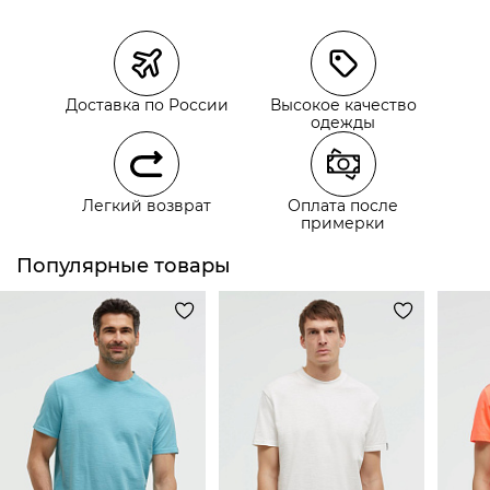
Магазины
Размеры в наличии
Курьерская доставка СДЭК
Самовывоз из пункта выдачи СДЭК
Доставка по России
Высокое качество
Самовывоз из наших магазинов
одежды
Курьерская доставка СДЭК
Легкий возврат
Оплата после
Самовывоз из пункта выдачи СДЭК
примерки
Популярные товары