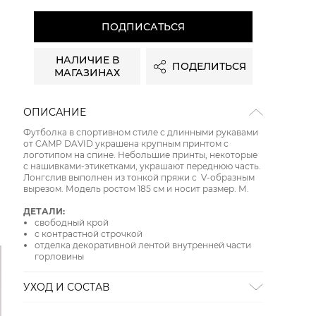
ПОДПИСАТЬСЯ
НАЛИЧИЕ В
ПОДЕЛИТЬСЯ
МАГАЗИНАХ
ОПИСАНИЕ
Футболка в спортивном стиле с длинными рукавами
от CAMP DAVID украшена крупным принтом с
логотипом на спине. Небольшие принты, некоторые
с нашивками-этикетками, украшают переднюю часть.
Лонгслив выполнен из тонкой пряжи с V-образным
вырезом. Модель ростом 185 см и носит размер. М.
ДЕТАЛИ:
свободный крой
с контрастной строчкой
отделка декоративной лентой внутренней части
горловины
УХОД И СОСТАВ
СТИРКА:
ручная стирка
ОТБЕЛИВАНИЕ:
отбеливание запрещено