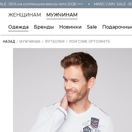
 -50% на коллекцию весна-лето 2026 >>>
MARC CAIN: SALE -50% 
ЖЕНЩИНАМ
МУЖЧИНАМ
Одежда
Бренды
Новинки
Sale
Подарочны
/
/
/
ЛОНГСЛИВ OPTICWHITE
НАЗАД
МУЖЧИНАМ
ФУТБОЛКИ