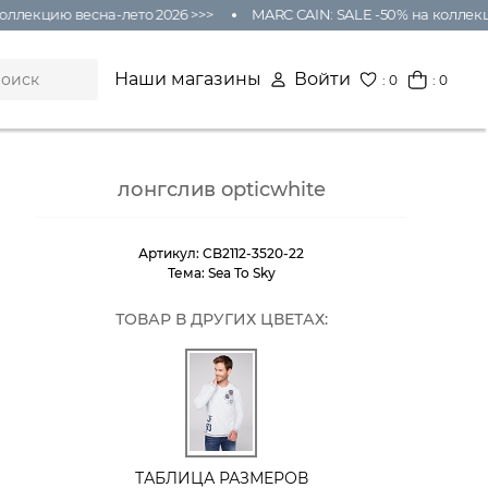
лекцию весна-лето 2026 >>>
MARC CAIN: SALE -50% на коллекцию
Наши магазины
Войти
:
0
: 0
лонгслив opticwhite
Артикул:
CB2112-3520-22
Тема:
Sea To Sky
ТОВАР В ДРУГИХ ЦВЕТАХ:
ТАБЛИЦА РАЗМЕРОВ