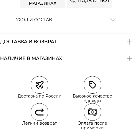
ПОДЕЛИТЬСЯ
МАГАЗИНАХ
УХОД И СОСТАВ
Состав:
98% хлопок, 2% эластан
ДОСТАВКА И ВОЗВРАТ
НАЛИЧИЕ В МАГАЗИНАХ
Магазины
Размеры в наличии
Курьерская доставка СДЭК
Самовывоз из пункта выдачи СДЭК
Доставка по России
Высокое качество
Самовывоз из наших магазинов
одежды
Курьерская доставка СДЭК
Легкий возврат
Оплата после
Самовывоз из пункта выдачи СДЭК
примерки