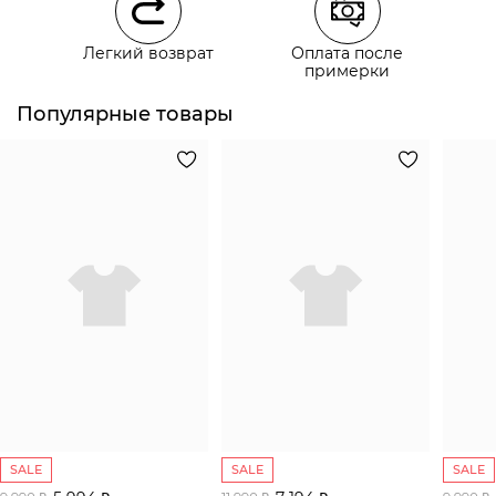
Курьерская доставка СДЭК
Легкий возврат
Оплата после
Самовывоз из пункта выдачи СДЭК
примерки
Популярные товары
SALE
SALE
SALE