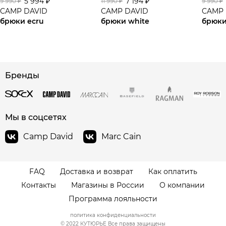
5 994 ₽
7 194 ₽
9 990 ₽
11 990 ₽
9 990 ₽
CAMP DAVID
CAMP DAVID
CAMP 
брюки ecru
брюки white
брюки
сайте СДЭК
Бренды
Мы в соцсетях
Camp David
Marc Cain
FAQ
Доставка и возврат
Как оплатить
Контакты
Магазины в России
О компании
Программа лояльности
политика конфиденциальности
© 2022 КУТЮРЬЕ Все права защищены