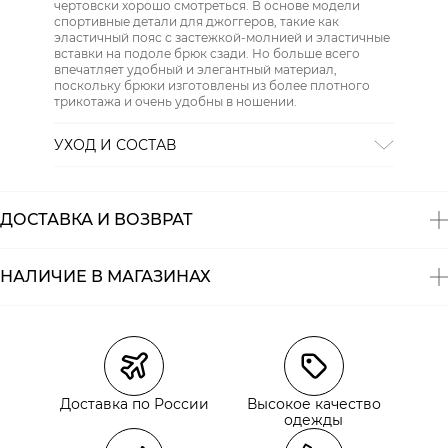
чертовски хорошо смотреться. В основе модели
спортивные детали для джоггеров, такие как
эластичный пояс с застежкой-молнией и эластичные
вставки на подоле брюк сзади. Но больше всего
впечатляет удобный и элегантный материал,
поскольку брюки изготовлены из более плотного
трикотажа и очень удобны в ношении.
УХОД И СОСТАВ
Состав:
96% хлопок, 4% эластан
ДОСТАВКА И ВОЗВРАТ
НАЛИЧИЕ В МАГАЗИНАХ
Магазины
Размеры в наличии
Курьерская доставка СДЭК
Самовывоз из пункта выдачи СДЭК
Доставка по России
Высокое качество
Самовывоз из наших магазинов
одежды