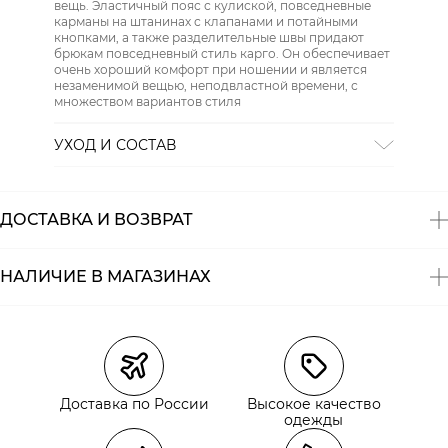
вещь. Эластичный пояс с кулиской, повседневные
карманы на штанинах с клапанами и потайными
кнопками, а также разделительные швы придают
брюкам повседневный стиль карго. Он обеспечивает
очень хороший комфорт при ношении и является
незаменимой вещью, неподвластной времени, с
множеством вариантов стиля
УХОД И СОСТАВ
ОТБЕЛИВАНИЕ:
Не отбеливать
ХИМИЧЕСКАЯ ЧИСТКА:
Не подвергать химчистке
ГЛАЖЕНИЕ:
не гладить горячим (макс. 110 °)
ДОСТАВКА И ВОЗВРАТ
СУШКА:
не сушить в стиральной машине
Состав:
хлопок 97%, эластан 3%
НАЛИЧИЕ В МАГАЗИНАХ
Магазины
Размеры в наличии
Курьерская доставка СДЭК
Самовывоз из пункта выдачи СДЭК
Доставка по России
Высокое качество
Самовывоз из наших магазинов
одежды