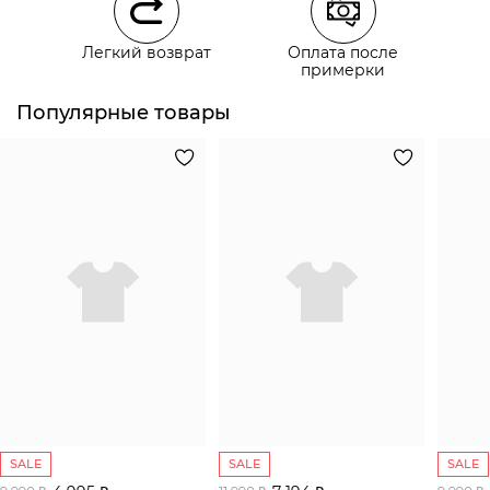
Курьерская доставка СДЭК
Легкий возврат
Оплата после
Самовывоз из пункта выдачи СДЭК
примерки
Популярные товары
SALE
SALE
SALE