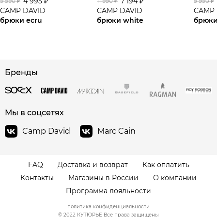
4 995 ₽
7 194 ₽
9 990 ₽
11 990 ₽
9 990 ₽
CAMP DAVID
CAMP DAVID
CAMP 
брюки ecru
брюки white
брюки
сайте СДЭК
Бренды
Мы в соцсетях
Camp David
Marc Cain
FAQ
Доставка и возврат
Как оплатить
Контакты
Магазины в России
О компании
Программа лояльности
политика конфиденциальности
© 2022 КУТЮРЬЕ Все права защищены