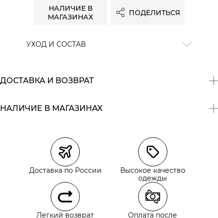
НАЛИЧИЕ В
ПОДЕЛИТЬСЯ
МАГАЗИНАХ
УХОД И СОСТАВ
Состав:
100% хлопок
ДОСТАВКА И ВОЗВРАТ
НАЛИЧИЕ В МАГАЗИНАХ
Магазины
Размеры в наличии
Курьерская доставка СДЭК
Самовывоз из пункта выдачи СДЭК
Доставка по России
Высокое качество
Самовывоз из наших магазинов
одежды
Курьерская доставка СДЭК
Легкий возврат
Оплата после
Самовывоз из пункта выдачи СДЭК