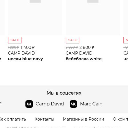
SALE
SALE
1 400 ₽
сайте СДЭК
2 800 ₽
1 990 ₽
3 990 ₽
1 
CAMP DAVID
CAMP DAVID
C
n
носки blue navy
бейсболка white
н
Мы в соцсетях
Camp David
Marc Cain
Как оплатить
Контакты
Магазины в России
О ком