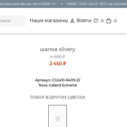
оллекцию весна-лето 2026 >>>
MARC CAIN: SALE -50% на коллекц
Наши магазины
Войти
:
0
: 0
шапка silvery
4 900 ₽
2 450 ₽
Артикул:
CG2410-8409-22
Тема:
Iceland Extreme
ТОВАР В ДРУГИХ ЦВЕТАХ: