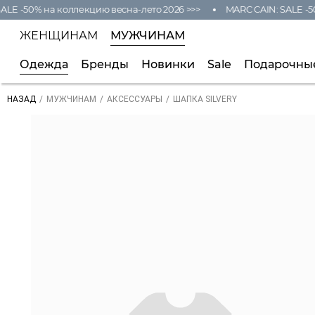
ALE -50% на коллекцию весна-лето 2026 >>>
MARC CAIN: SALE -50
ЖЕНЩИНАМ
МУЖЧИНАМ
Одежда
Бренды
Новинки
Sale
Подарочны
/
/
/
ШАПКА SILVERY
НАЗАД
МУЖЧИНАМ
АКСЕССУАРЫ