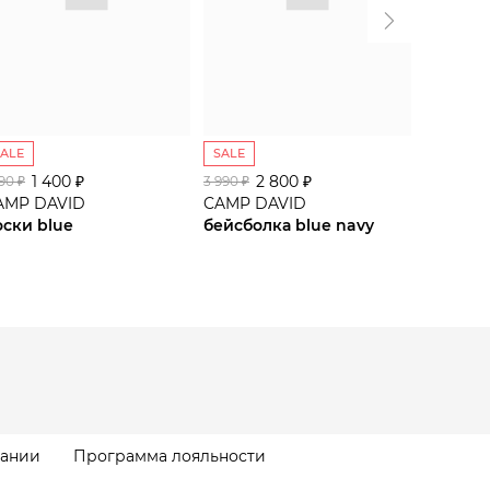
SALE
SALE
SALE
1 400 ₽
2 800 ₽
1 
990 ₽
3 990 ₽
1 990 ₽
AMP DAVID
CAMP DAVID
CAMP D
оски blue
бейсболка blue navy
носки w
пании
Программа лояльности