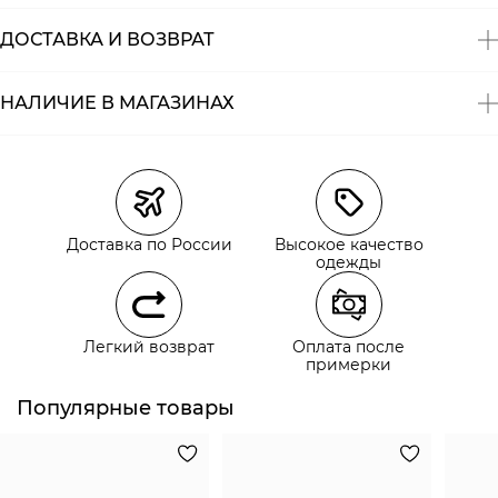
ДОСТАВКА И ВОЗВРАТ
НАЛИЧИЕ В МАГАЗИНАХ
Магазины
Размеры в наличии
Курьерская доставка СДЭК
Самовывоз из пункта выдачи СДЭК
Доставка по России
Высокое качество
Самовывоз из наших магазинов
одежды
Курьерская доставка СДЭК
Легкий возврат
Оплата после
Самовывоз из пункта выдачи СДЭК
примерки
Популярные товары