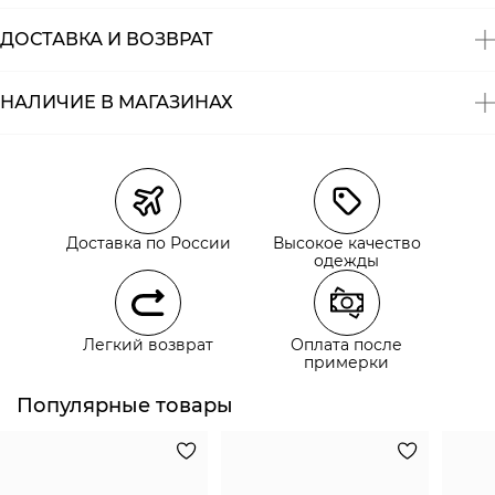
ДОСТАВКА И ВОЗВРАТ
НАЛИЧИЕ В МАГАЗИНАХ
Магазины
Размеры в наличии
Курьерская доставка СДЭК
Самовывоз из пункта выдачи СДЭК
Доставка по России
Высокое качество
Самовывоз из наших магазинов
одежды
Курьерская доставка СДЭК
Легкий возврат
Оплата после
Самовывоз из пункта выдачи СДЭК
примерки
Популярные товары