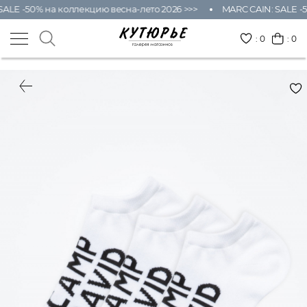
ALE -50% на коллекцию весна-лето 2026 >>>
MARC CAIN: SALE -5
:
0
: 0