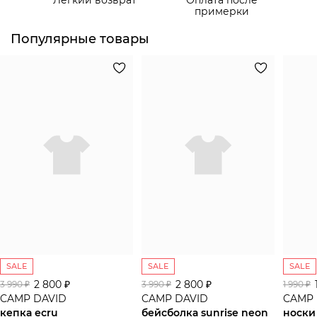
Самовывоз из пункта выдачи СДЭК
примерки
Популярные товары
SALE
SALE
SALE
2 800 ₽
2 800 ₽
3 990 ₽
3 990 ₽
1 990 ₽
CAMP DAVID
CAMP DAVID
CAMP 
кепка ecru
бейсболка sunrise neon
носки