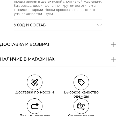
представлены в цветах новой спортивной коллекции.
Как всегда, дизайн дополнен крутым логотипом в
технике интарсии. Носки-кроссовки продаются в
упаковках по три штуки.
УХОД И СОСТАВ
СТИРКА:
30 ° ручной режим
ОТБЕЛИВАНИЕ:
Не отбеливать
ХИМИЧЕСКАЯ ЧИСТКА:
Не подвергать химчистке
ДОСТАВКА И ВОЗВРАТ
ГЛАЖЕНИЕ:
не гладить горячим (макс. 110 °)
СУШКА:
не сушить в стиральной машине
Состав:
70% полиэстер, 28% полиэстер, 2% эластан
НАЛИЧИЕ В МАГАЗИНАХ
Магазины
Размеры в наличии
Курьерская доставка СДЭК
Самовывоз из пункта выдачи СДЭК
Доставка по России
Высокое качество
Самовывоз из наших магазинов
одежды
Курьерская доставка СДЭК
Легкий возврат
Оплата после