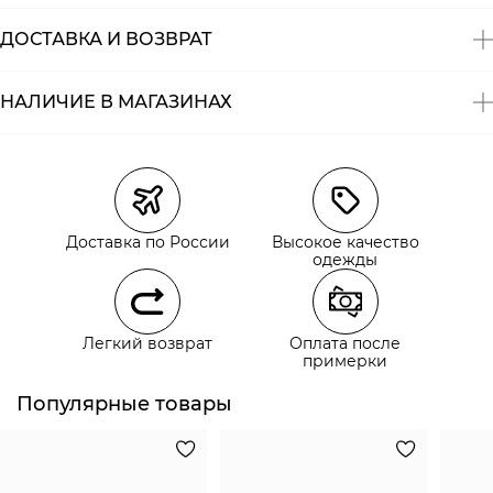
ДОСТАВКА И ВОЗВРАТ
НАЛИЧИЕ В МАГАЗИНАХ
Магазины
Размеры в наличии
Курьерская доставка СДЭК
Самовывоз из пункта выдачи СДЭК
Доставка по России
Высокое качество
Самовывоз из наших магазинов
одежды
Курьерская доставка СДЭК
Легкий возврат
Оплата после
Самовывоз из пункта выдачи СДЭК
примерки
Популярные товары