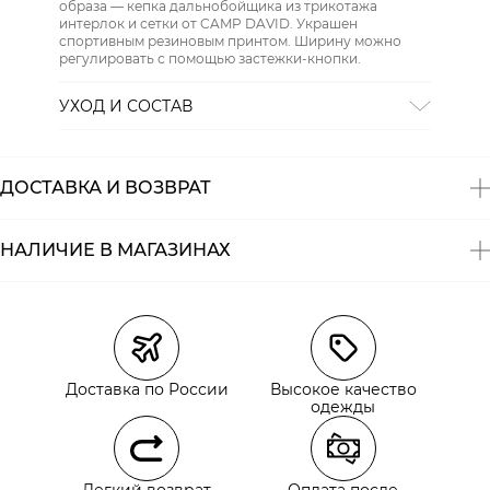
образа — кепка дальнобойщика из трикотажа
интерлок и сетки от CAMP DAVID. Украшен
спортивным резиновым принтом. Ширину можно
регулировать с помощью застежки-кнопки.
УХОД И СОСТАВ
СТИРКА:
30 ° ручной режим
ОТБЕЛИВАНИЕ:
Не отбеливать
ХИМИЧЕСКАЯ ЧИСТКА:
Не подвергать химчистке
ДОСТАВКА И ВОЗВРАТ
ГЛАЖЕНИЕ:
не гладить горячим (макс. 110 °)
СУШКА:
не сушить в стиральной машине
Состав:
70% хлопок, 30% полиэстер
НАЛИЧИЕ В МАГАЗИНАХ
Магазины
Размеры в наличии
Курьерская доставка СДЭК
Самовывоз из пункта выдачи СДЭК
Доставка по России
Высокое качество
Самовывоз из наших магазинов
одежды
Курьерская доставка СДЭК
Легкий возврат
Оплата после