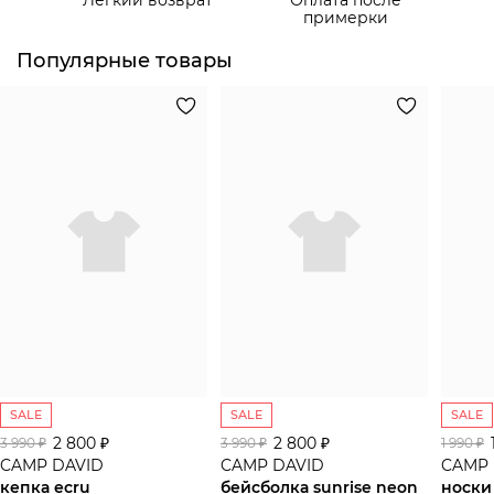
Самовывоз из пункта выдачи СДЭК
примерки
Популярные товары
SALE
SALE
SALE
2 800 ₽
2 800 ₽
3 990 ₽
3 990 ₽
1 990 ₽
CAMP DAVID
CAMP DAVID
CAMP 
кепка ecru
бейсболка sunrise neon
носки