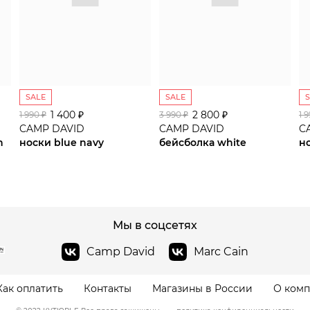
SALE
SALE
1 400 ₽
сайте СДЭК
2 800 ₽
1 990 ₽
3 990 ₽
1 
CAMP DAVID
CAMP DAVID
C
n
носки blue navy
бейсболка white
н
Мы в соцсетях
Camp David
Marc Cain
Как оплатить
Контакты
Магазины в России
О ком