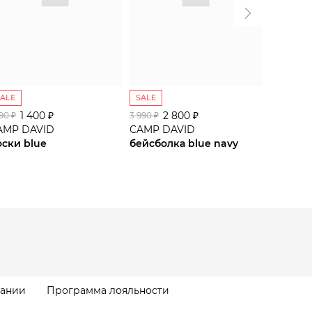
SALE
SALE
SALE
1 400 ₽
2 800 ₽
1 
990 ₽
3 990 ₽
1 990 ₽
AMP DAVID
CAMP DAVID
CAMP D
оски blue
бейсболка blue navy
носки w
пании
Программа лояльности