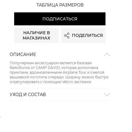
ТАБЛИЦА РАЗМЕРОВ
ПОДПИСАТЬСЯ
НАЛИЧИЕ В
ПОДЕЛИТЬСЯ
МАГАЗИНАХ
ОПИСАНИЕ
Популярным аксессуаром является базовая
бейсболка от CAMP DAVID, которая дополнена
принтами, вдохновленными Airplane Tour и смелой
вышивкой логотипа спереди. Ширину можно быстро
отрегулировать с помощью Velcro застежки.
УХОД И СОСТАВ
СТИРКА:
30 ° ручной режим
ОТБЕЛИВАНИЕ:
Не отбеливать
ХИМИЧЕСКАЯ ЧИСТКА:
Не подвергать химчистке
ГЛАЖЕНИЕ:
не гладить горячим (макс. 110 °)
СУШКА:
не сушить в стиральной машине
Состав:
хлопок 100%