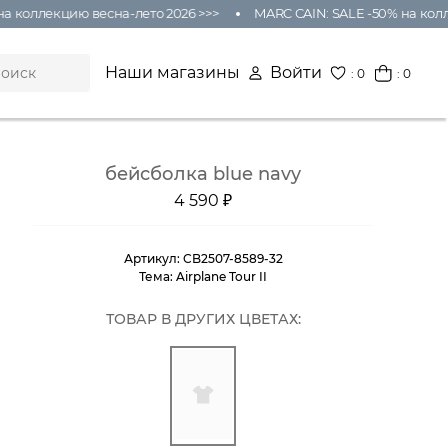
 коллекцию весна-лето 2026 >>>
MARC CAIN: SALE -50% на колле
Наши магазины
Войти
:
0
: 0
бейсболка blue navy
4 590 ₽
Артикул:
CB2507-8589-32
Тема:
Airplane Tour II
ТОВАР В ДРУГИХ ЦВЕТАХ: