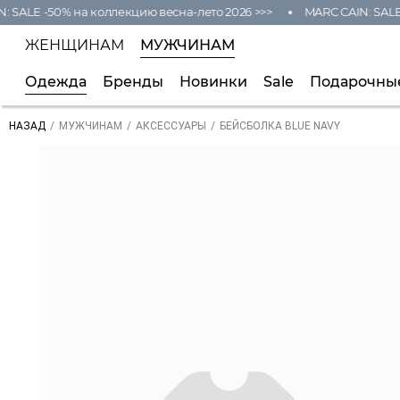
SALE -50% на коллекцию весна-лето 2026 >>>
MARC CAIN: SALE -
ЖЕНЩИНАМ
МУЖЧИНАМ
Одежда
Бренды
Новинки
Sale
Подарочны
/
/
/
БЕЙСБОЛКА BLUE NAVY
НАЗАД
МУЖЧИНАМ
АКСЕССУАРЫ