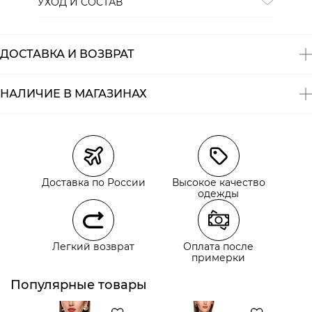
УХОД И СОСТАВ
Состав:
100% полиэстер
ДОСТАВКА И ВОЗВРАТ
НАЛИЧИЕ В МАГАЗИНАХ
Магазины
Размеры в наличии
Курьерская доставка СДЭК
Доставка по России
Высокое качество
Самовывоз из пункта выдачи СДЭК
одежды
Самовывоз из наших магазинов
Легкий возврат
Оплата после
примерки
Курьерская доставка СДЭК
Самовывоз из пункта выдачи СДЭК
Популярные товары