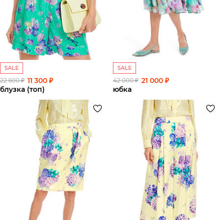
SALE
SALE
11 300 ₽
21 000 ₽
22 600 ₽
42 000 ₽
блузка (топ)
юбка